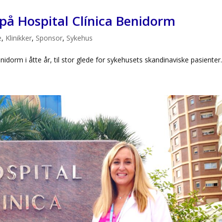
 på Hospital Clínica Benidorm
e
,
Klinikker
,
Sponsor
,
Sykehus
idorm i åtte år, til stor glede for sykehusets skandinaviske pasienter