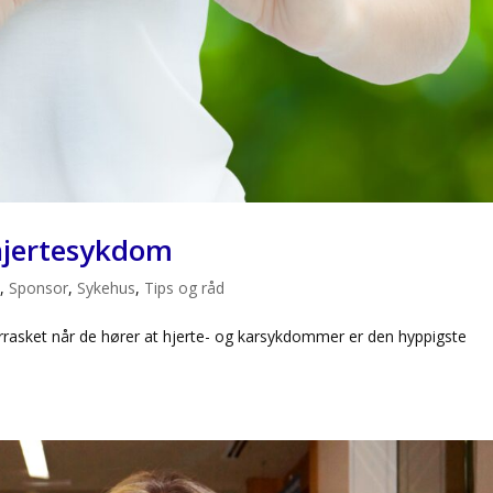
 hjertesykdom
e
,
Sponsor
,
Sykehus
,
Tips og råd
errasket når de hører at hjerte- og karsykdommer er den hyppigste