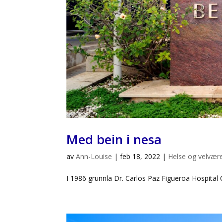
Med bein i nesa
av
Ann-Louise
|
feb 18, 2022
|
Helse og velvær
I 1986 grunnla Dr. Carlos Paz Figueroa Hospital 