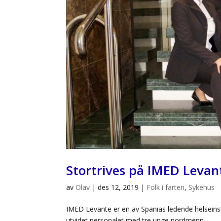
Stortrives på IMED Levan
av
Olav
|
des 12, 2019
|
Folk i farten
,
Sykehus
IMED Levante er en av Spanias ledende helseinst
utvidet personalet med tre unge nordmenn.