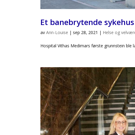
Et banebrytende sykehus
av
Ann-Louise
|
sep 28, 2021
|
Helse og velvær
Hospital Vithas Medimars første grunnstein ble la