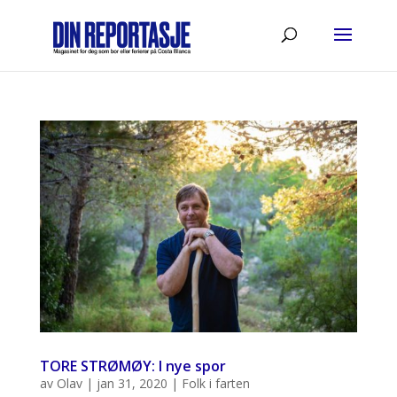
TORE STRØMØY: I nye spor
av
Olav
|
jan 31, 2020
|
Folk i farten