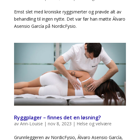
Ernst slet med kroniske ryggsmerter og prøvde alt av
behandling til ingen nytte. Det var før han møtte Álvaro
Asensio García på NordicFysio.
Ryggplager – finnes det en løsning?
av
Ann-Louise
|
nov 8, 2023
|
Helse og velvære
Grunnleggeren av NordicFysio, Álvaro Asensio García,