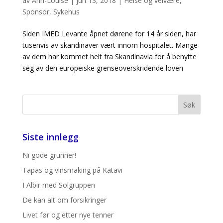
av
Ann-Louise
|
jun 13, 2018
|
Helse og velvære
,
Sponsor
,
Sykehus
Siden IMED Levante åpnet dørene for 14 år siden, har
tusenvis av skandinaver vært innom hospitalet. Mange
av dem har kommet helt fra Skandinavia for å benytte
seg av den europeiske grenseoverskridende loven
Siste innlegg
Ni gode grunner!
Tapas og vinsmaking på Katavi
I Albir med Solgruppen
De kan alt om forsikringer
Livet før og etter nye tenner