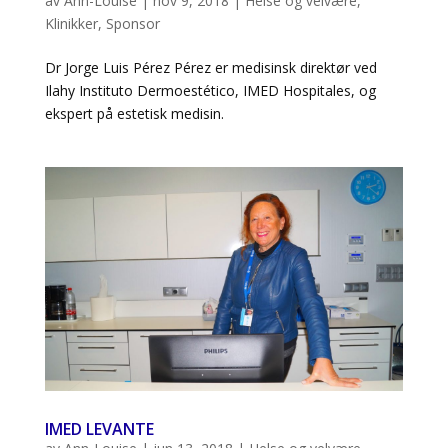
av
Ann-Louise
|
nov 9, 2018
|
Helse og velvære
,
Klinikker
,
Sponsor
Dr Jorge Luis Pérez Pérez er medisinsk direktør ved
Ilahy Instituto Dermoestético, IMED Hospitales, og
ekspert på estetisk medisin.
IMED LEVANTE