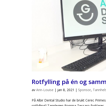
Rotfylling på én og sam
av
Ann-Louise
|
jan 8, 2021
|
Sponsor
,
Tannhel
På Albir Dental Studio har de brukt Cerec Prime
rotfylling? Tannlegen Romina Tessaro forklarer.