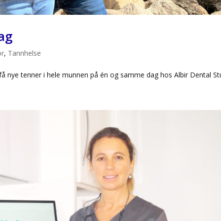
dag
or
,
Tannhelse
få nye tenner i hele munnen på én og samme dag hos Albir Dental St