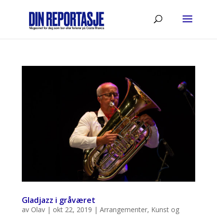
Gladjazz i gråværet
av
Olav
|
okt 22, 2019
|
Arrangementer
,
Kunst og