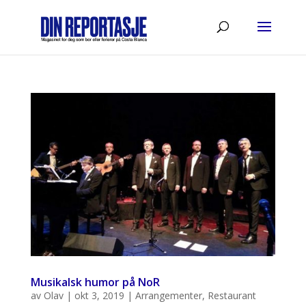
Musikalsk humor på NoR
av
Olav
|
okt 3, 2019
|
Arrangementer
,
Restaurant