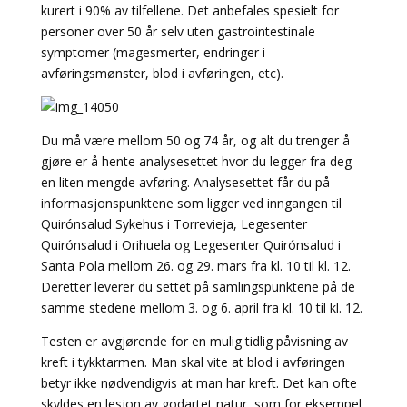
kurert i 90% av tilfellene. Det anbefales spesielt for
personer over 50 år selv uten gastrointestinale
symptomer (magesmerter, endringer i
avføringsmønster, blod i avføringen, etc).
Du må være mellom 50 og 74 år, og alt du trenger å
gjøre er å hente analysesettet hvor du legger fra deg
en liten mengde avføring. Analysesettet får du på
informasjonspunktene som ligger ved inngangen til
Quirónsalud Sykehus i Torrevieja, Legesenter
Quirónsalud i Orihuela og Legesenter Quirónsalud i
Santa Pola mellom 26. og 29. mars fra kl. 10 til kl. 12.
Deretter leverer du settet på samlingspunktene på de
samme stedene mellom 3. og 6. april fra kl. 10 til kl. 12.
Testen er avgjørende for en mulig tidlig påvisning av
kreft i tykktarmen. Man skal vite at blod i avføringen
betyr ikke nødvendigvis at man har kreft. Det kan ofte
skyldes en lesjon av godartet natur, som for eksempel