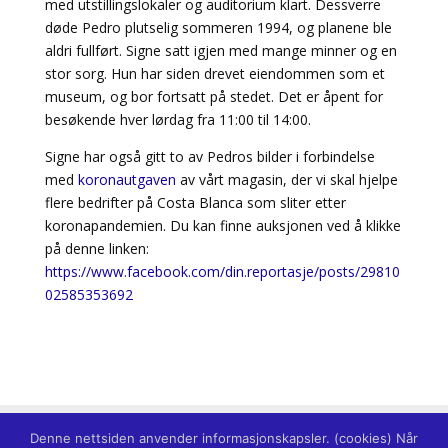
med utstillingslokaler og auditorium klart. Dessverre
døde Pedro plutselig sommeren 1994, og planene ble
aldri fullført. Signe satt igjen med mange minner og en
stor sorg. Hun har siden drevet eiendommen som et
museum, og bor fortsatt på stedet. Det er åpent for
besøkende hver lørdag fra 11:00 til 14:00.
Signe har også gitt to av Pedros bilder i forbindelse
med
koronautgaven
av vårt magasin, der vi skal hjelpe
flere bedrifter på Costa Blanca som sliter etter
koronapandemien. Du kan finne auksjonen ved å klikke
på denne linken:
https://www.facebook.com/din.reportasje/posts/29810
02585353692
Denne nettsiden anvender informasjonskapsler. (cookies) Når