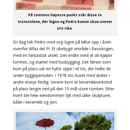
På tomtens høyeste punkt står disse to
tronstolene, der Signe og Pedro kunne skue utover
sitt rike.
En dag tok Pedro med seg Signe på biltur opp i åsen
ovenfor Alfaz del Pi. Et ubebygd område i furuskogen,
med en fantastisk utsikt. Det endte med at de kjøpte
tomten, og startet med husbygging. Det første som
kom på plass var en hytte oppe i et tre, der hvilte de
under byggeperioden. I 1978 sto huset med atelier i
andre etasje ferdig. Senere kom et keramikkverksted
på plass lengre ned på den 15 mål store tomten. Etter
hvert ble hele eiendommen fylt med ulike skulpturer,
både i keramikk og jern.