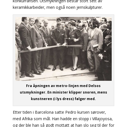
konkurransen. Utsmykningen består stort sett av
keramikkarbeider, men også noen jernskulpturer.
Fra åpningen av metro-linjen med Delsos
utsmykninger. En minister klipper snoren, mens
kunstneren (i lys dress) følger med.
Etter tiden i Barcelona satte Pedro kursen sørover,
med Afrika som mål. Han hadde en stopp i Villajoyosa,
og der ble han så godt mottatt at han slo seg til der for