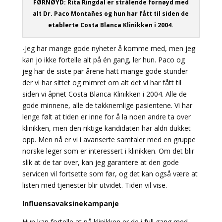
FØRNØYD: Rita Ringdal er strålende fornøyd med
alt Dr. Paco Montañes og hun har fått til siden de
etablerte Costa Blanca Klinikken i 2004.
-Jeg har mange gode nyheter å komme med, men jeg
kan jo ikke fortelle alt på én gang, ler hun. Paco og
jeg har de siste par årene hatt mange gode stunder
der vi har sittet og mimret om alt det vi har fått til
siden vi åpnet Costa Blanca Klinikken i 2004. Alle de
gode minnene, alle de takknemlige pasientene. Vi har
lenge følt at tiden er inne for å la noen andre ta over
klinikken, men den riktige kandidaten har aldri dukket
opp. Men nå er vi i avanserte samtaler med en gruppe
norske leger som er interessert i klinikken. Om det blir
slik at de tar over, kan jeg garantere at den gode
servicen vil fortsette som før, og det kan også være at
listen med tjenester blir utvidet. Tiden vil vise.
Influensavaksinekampanje
Hun kan fortelle at på klinikken er de i full gang med