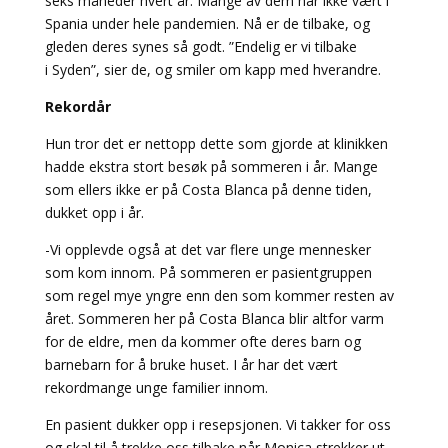
seks måneder hvert år. Mange av dem har ikke vært i
Spania under hele pandemien. Nå er de tilbake, og
gleden deres synes så godt. ”Endelig er vi tilbake
i Syden”, sier de, og smiler om kapp med hverandre.
Rekordår
Hun tror det er nettopp dette som gjorde at klinikken
hadde ekstra stort besøk på sommeren i år. Mange
som ellers ikke er på Costa Blanca på denne tiden,
dukket opp i år.
-Vi opplevde også at det var flere unge mennesker
som kom innom. På sommeren er pasientgruppen
som regel mye yngre enn den som kommer resten av
året. Sommeren her på Costa Blanca blir altfor varm
for de eldre, men da kommer ofte deres barn og
barnebarn for å bruke huset. I år har det vært
rekordmange unge familier innom.
En pasient dukker opp i resepsjonen. Vi takker for oss
og skal til å trekke oss tilbake når Monica strekker ut