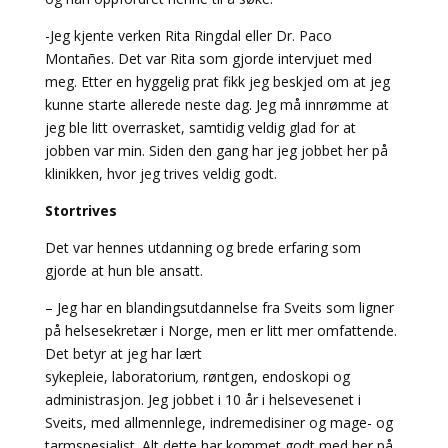
-Jeg kjente verken Rita Ringdal eller Dr. Paco
Montañes. Det var Rita som gjorde intervjuet med
meg. Etter en hyggelig prat fikk jeg beskjed om at jeg
kunne starte allerede neste dag. Jeg må innrømme at
jeg ble litt overrasket, samtidig veldig glad for at
jobben var min. Siden den gang har jeg jobbet her på
klinikken, hvor jeg trives veldig godt.
Stortrives
Det var hennes utdanning og brede erfaring som
gjorde at hun ble ansatt.
– Jeg har en blandingsutdannelse fra Sveits som ligner
på helsesekretær i Norge, men er litt mer omfattende.
Det betyr at jeg har lært
sykepleie, laboratorium
,
røntgen, endoskopi og
administrasjon. Jeg jobbet i 10 år i helsevesenet i
Sveits, med allmennlege, indremedisiner og mage- og
tarmspesialist. Alt dette har kommet godt med her på