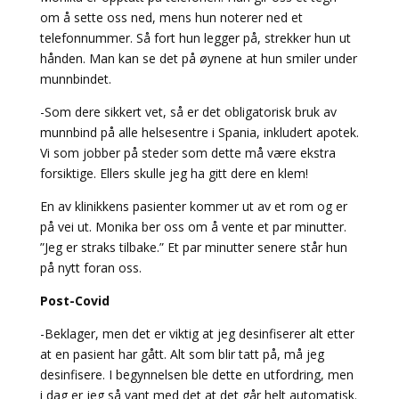
om å sette oss ned, mens hun noterer ned et
telefonnummer. Så fort hun legger på, strekker hun ut
hånden. Man kan se det på øynene at hun smiler under
munnbindet.
-Som dere sikkert vet, så er det obligatorisk bruk av
munnbind på alle helsesentre i Spania, inkludert apotek.
Vi som jobber på steder som dette må være ekstra
forsiktige. Ellers skulle jeg ha gitt dere en klem!
En av klinikkens pasienter kommer ut av et rom og er
på vei ut. Monika ber oss om å vente et par minutter.
”Jeg er straks tilbake.” Et par minutter senere står hun
på nytt foran oss.
Post-Covid
-Beklager, men det er viktig at jeg desinfiserer alt etter
at en pasient har gått. Alt som blir tatt på, må jeg
desinfisere. I begynnelsen ble dette en utfordring, men
i dag er jeg så vant med det at det går helt automatisk.