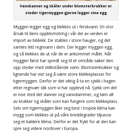
Vannkanner og skåler under blomsterkrukker er
steder tigermyggen gjerne legger sine egg
Myggen legger egg og klekkes ut i ferskvann. En stor
årsak til dens oppblomstring i vår del av verden er
import av bildekk. De stables i store hauger, og det
samles lett regnvann i dem. Der legger myggen egg,
og så klekkes de ut når de er ankommet målet. Når
myggen først har spredt seg til et område søker den
opp steder med stillestående vann. Blomsterkrukker og
lignende har vist seg å være store klekkeplasser for
tigermyggen. Derfor er det viktig å ta en sjekk i hagen
etter regnvær slik som vi har opplevd nå. Sjekk om det
er noe sted det danner seg vanndammer, og tøm alt
av krukker og skåler som kan fungere som klekkeplass.
Selv om tigermyggen liker seg best i tropisk klima kan
mygg som klekkes ut på våre breddegrader tilpasse
seg et kaldere klima. Derfor er det frykt for at den kan
spre seg videre nordover i Europa.