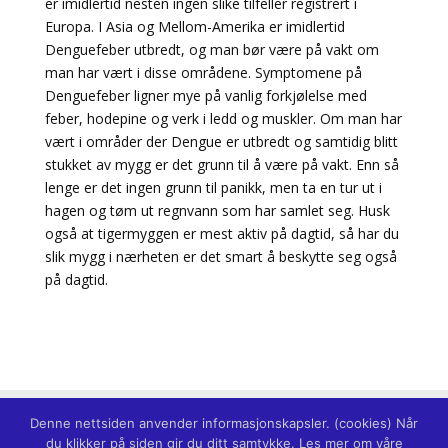
er imidlertid nesten ingen slike tilfeller registrert i
Europa. I Asia og Mellom-Amerika er imidlertid
Denguefeber utbredt, og man bør være på vakt om
man har vært i disse områdene. Symptomene på
Denguefeber ligner mye på vanlig forkjølelse med
feber, hodepine og verk i ledd og muskler. Om man har
vært i områder der Dengue er utbredt og samtidig blitt
stukket av mygg er det grunn til å være på vakt. Enn så
lenge er det ingen grunn til panikk, men ta en tur ut i
hagen og tøm ut regnvann som har samlet seg. Husk
også at tigermyggen er mest aktiv på dagtid, så har du
slik mygg i nærheten er det smart å beskytte seg også
på dagtid.
Denne nettsiden anvender informasjonskapsler. (cookies) Når
du klikker på siden gir du ditt samtykke. Les mer om våre