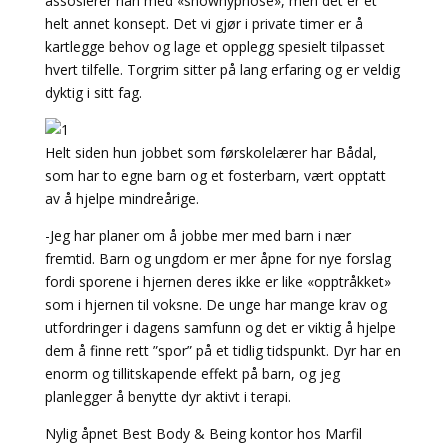
assosierer han med «showhypnose», men det er et
helt annet konsept. Det vi gjør i private timer er å
kartlegge behov og lage et opplegg spesielt tilpasset
hvert tilfelle. Torgrim sitter på lang erfaring og er veldig
dyktig i sitt fag.
Helt siden hun jobbet som førskolelærer har Bådal,
som har to egne barn og et fosterbarn, vært opptatt
av å hjelpe mindreårige.
-Jeg har planer om å jobbe mer med barn i nær
fremtid. Barn og ungdom er mer åpne for nye forslag
fordi sporene i hjernen deres ikke er like «opptråkket»
som i hjernen til voksne. De unge har mange krav og
utfordringer i dagens samfunn og det er viktig å hjelpe
dem å finne rett ”spor” på et tidlig tidspunkt. Dyr har en
enorm og tillitskapende effekt på barn, og jeg
planlegger å benytte dyr aktivt i terapi.
Nylig åpnet Best Body & Being kontor hos Marfil