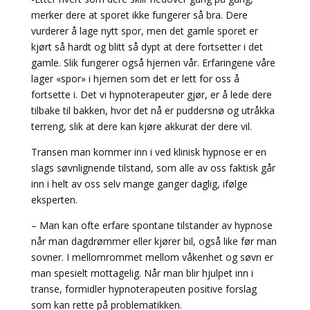
merker dere at sporet ikke fungerer så bra. Dere
vurderer å lage nytt spor, men det gamle sporet er
kjørt så hardt og blitt så dypt at dere fortsetter i det
gamle. Slik fungerer også hjernen vår. Erfaringene våre
lager «spor» i hjernen som det er lett for oss å
fortsette i. Det vi hypnoterapeuter gjør, er å lede dere
tilbake til bakken, hvor det nå er puddersnø og utråkka
terreng, slik at dere kan kjøre akkurat der dere vil.
Transen man kommer inn i ved klinisk hypnose er en
slags søvnlignende tilstand, som alle av oss faktisk går
inn i helt av oss selv mange ganger daglig, ifølge
eksperten.
– Man kan ofte erfare spontane tilstander av hypnose
når man dagdrømmer eller kjører bil, også like før man
sovner. I mellomrommet mellom våkenhet og søvn er
man spesielt mottagelig. Når man blir hjulpet inn i
transe, formidler hypnoterapeuten positive forslag
som kan rette på problematikken.