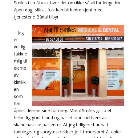
Smiles i La Nucia, hvor det om ikke så altfor lenge blir
åpen dag, slik at folk kan bli bedre kjent med
tjenestene Bådal tilbyr.
– Jeg
er
veldig
takkne
mlig til
eierne
av
klinikk
en
som
har
åpnet dørene sine for meg. Marfil Smiles gir jo et
helhetlig godt tilbud og har et stort nettverk av
skandinaviske pasienter. At jeg tidligere har hatt
tannlege- og sprøyteskrekk er jo litt morsomt å tenke