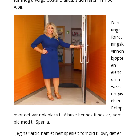
Albir.
Den
unge
forret
ningsk
vinnen
kjøpte
en
eiend
om i
vakre
omgiv
elser i
Polop,
hvor det var nok plass til å huse hennes ti hester, som
ble med til Spania.
-Jeg har alltid hatt et helt spesielt forhold til dyr, det er