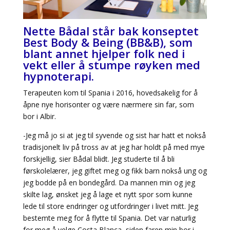
Nette Bådal står bak konseptet
Best Body & Being (BB&B), som
blant annet hjelper folk ned i
vekt eller å stumpe røyken med
hypnoterapi.
Terapeuten kom til Spania i 2016, hovedsakelig for å
åpne nye horisonter og være nærmere sin far, som
bor i Albir.
-Jeg må jo si at jeg til syvende og sist har hatt et nokså
tradisjonelt liv på tross av at jeg har holdt på med mye
forskjellig, sier Bådal blidt. Jeg studerte til å bli
førskolelærer, jeg giftet meg og fikk barn nokså ung og
jeg bodde på en bondegård. Da mannen min og jeg
skilte lag, ønsket jeg å lage et nytt spor som kunne
lede til store endringer og utfordringer i livet mitt. Jeg
bestemte meg for å flytte til Spania. Det var naturlig
for meg å velge Costa Blanca, siden faren min bor i