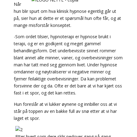
Når
hun blir spurt om hva klinisk hypnose egentlig går ut
på, sier hun at dette er et spørsmål hun ofte får, og at
mange misforstår konseptet.
-Som ordet tilsier, hypnoterapi er hypnose brukt i
terapi, og er en godkjent og meget gammel
behandlingsform. Det underbevisste sinnet rommer
blant annet alle minner, vaner, og overbevisninger som
man har tatt med seg gjennom livet. Under hypnose
omdanner og nøytraliserer vi negative minner og
fjerner feilaktige overbevisninger. Da kan problemet
forsvinne der og da. Ofte er det bare at vi har kjørt oss
fast i et spor, og det kan rettes.
Hun foreslår at vi lukker øynene og innbiller oss at vi
står på toppen av en bakke full av snø etter at vi har
laget et spor.
-Etter hvert som dere sklir nedover gang på gang,