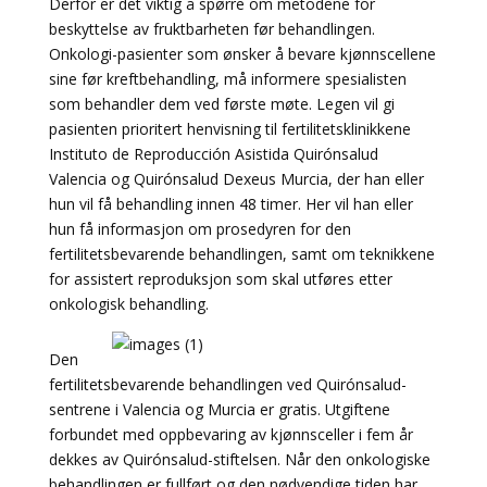
Derfor er det viktig å spørre om metodene for
beskyttelse av fruktbarheten før behandlingen.
Onkologi-pasienter som ønsker å bevare kjønnscellene
sine før kreftbehandling, må informere spesialisten
som behandler dem ved første møte. Legen vil gi
pasienten prioritert henvisning til fertilitetsklinikkene
Instituto de Reproducción Asistida Quirónsalud
Valencia og Quirónsalud Dexeus Murcia, der han eller
hun vil få behandling innen 48 timer. Her vil han eller
hun få informasjon om prosedyren for den
fertilitetsbevarende behandlingen, samt om teknikkene
for assistert reproduksjon som skal utføres etter
onkologisk behandling.
Den
fertilitetsbevarende behandlingen ved Quirónsalud-
sentrene i Valencia og Murcia er gratis. Utgiftene
forbundet med oppbevaring av kjønnsceller i fem år
dekkes av Quirónsalud-stiftelsen. Når den onkologiske
behandlingen er fullført og den nødvendige tiden har