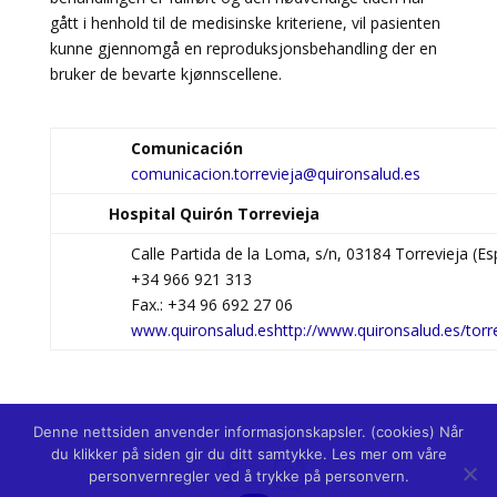
gått i henhold til de medisinske kriteriene, vil pasienten
kunne gjennomgå en reproduksjonsbehandling der en
bruker de bevarte kjønnscellene.
Comunicación
comunicacion.torrevieja@quironsalud.es
Hospital Quirón Torrevieja
Calle Partida de la Loma, s/n, 03184 Torrevieja (E
+34 966 921 313
Fax.: +34 96 692 27 06
www.quironsalud.es
http://www.quironsalud.es/torr
Denne nettsiden anvender informasjonskapsler. (cookies) Når
du klikker på siden gir du ditt samtykke. Les mer om våre
personvernregler ved å trykke på personvern.