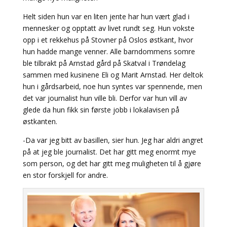
Helt siden hun var en liten jente har hun vært glad i
mennesker og opptatt av livet rundt seg. Hun vokste
opp i et rekkehus på Stovner på Oslos østkant, hvor
hun hadde mange venner. Alle barndommens somre
ble tilbrakt på Arnstad gård på Skatval i Trøndelag
sammen med kusinene Eli og Marit Arnstad. Her deltok
hun i gårdsarbeid, noe hun syntes var spennende, men
det var journalist hun ville bli. Derfor var hun vill av
glede da hun fikk sin første jobb i lokalavisen på
østkanten.
-Da var jeg bitt av basillen, sier hun. Jeg har aldri angret
på at jeg ble journalist. Det har gitt meg enormt mye
som person, og det har gitt meg muligheten til å gjøre
en stor forskjell for andre.