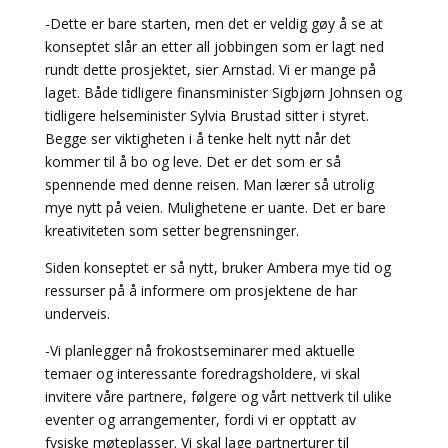
-Dette er bare starten, men det er veldig gøy å se at
konseptet slår an etter all jobbingen som er lagt ned
rundt dette prosjektet, sier Arnstad. Vi er mange på
laget. Både tidligere finansminister Sigbjørn Johnsen og
tidligere helseminister Sylvia Brustad sitter i styret.
Begge ser viktigheten i å tenke helt nytt når det
kommer til å bo og leve. Det er det som er så
spennende med denne reisen. Man lærer så utrolig
mye nytt på veien. Mulighetene er uante. Det er bare
kreativiteten som setter begrensninger.
Siden konseptet er så nytt, bruker Ambera mye tid og
ressurser på å informere om prosjektene de har
underveis.
-Vi planlegger nå frokostseminarer med aktuelle
temaer og interessante foredragsholdere, vi skal
invitere våre partnere, følgere og vårt nettverk til ulike
eventer og arrangementer, fordi vi er opptatt av
fysiske møteplasser. Vi skal lage partnerturer til