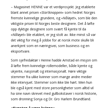
– Magasinet HENNE var et verdiprosjekt. Jeg etablerte
blant annet prisen
«Startknappen»
som hedret Norges
fremste kvinnelige grundere, og
«Nåløyet»,
som ble den
viktigste prisen til Norges beste designere. Det å løfte
opp dyktige designere som svært få kjente til da
«Nåløyet»
ble etablert, er jeg stolt av. Ikke minst så var
det viktig for meg å jobbe for at norsk mote skulle bli
anerkjent som en næringsvei, som business og en
eksportvare.
Som sjefredaktør i Henne hadde Arnstad en misjon om
å løfte frem kvinnelige rollemodeller, både kjente og
ukjente, nasjonalt og internasjonalt. Høre viktige
stemmer fra ulike kvinner som mange andre medier
ikke intervjuet. Stemmer som ikke ble hørt. Men hun
ble også kjent med store personligheter som alltid vil
ha sine navn skrevet med gullbokstaver i norsk historie,
som dronning Sonja og Dr. Gro Harlem Brundtland.
«Kunsten å være kvinne»