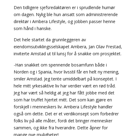
Den tidligere sjefsredaktøren er i sprudlende humør
om dagen. Nylig ble hun ansatt som administrerende
direktør i Ambera Lifestyle, og jobben passer henne
som hånd i hanske.
Det hele startet da grunnleggeren av
eiendomsutviklingsselskapet Ambera, Jan Olav Frestad,
inviterte Arnstad ut til lunsj for å snakke om prosjektet.
-Han snakket om spennende bosamfunn både i
Norden og i Spania, hvor livsstil får en helt ny mening,
smiler Arnstad. Jeg tente umiddelbart på konseptet. I
hele mitt yrkesaktive liv har verdier vært en rød tråd.
Jeg har vært så heldig at jeg har fått jobbe med det
som har truffet hjertet mitt. Det som kan gjøre en
forskjell i menneskers liv. Ambera Lifestyle handler
også om dette. Det er et verdikonsept som forbedrer
folks liv på alle måter, fordi det bringer mennesker
sammen, og ikke fra hverandre. Dette åpner for
mange nye muligheter!