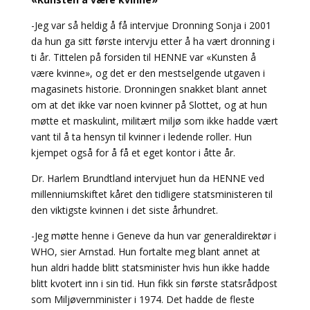
-Jeg var så heldig å få intervjue Dronning Sonja i 2001
da hun ga sitt første intervju etter å ha vært dronning i
ti år. Tittelen på forsiden til HENNE var «Kunsten å
være kvinne», og det er den mestselgende utgaven i
magasinets historie. Dronningen snakket blant annet
om at det ikke var noen kvinner på Slottet, og at hun
møtte et maskulint, militært miljø som ikke hadde vært
vant til å ta hensyn til kvinner i ledende roller. Hun
kjempet også for å få et eget kontor i åtte år.
Dr. Harlem Brundtland intervjuet hun da HENNE ved
millenniumskiftet kåret den tidligere statsministeren til
den viktigste kvinnen i det siste århundret.
-Jeg møtte henne i Geneve da hun var generaldirektør i
WHO, sier Arnstad. Hun fortalte meg blant annet at
hun aldri hadde blitt statsminister hvis hun ikke hadde
blitt kvotert inn i sin tid. Hun fikk sin første statsrådpost
som Miljøvernminister i 1974. Det hadde de fleste