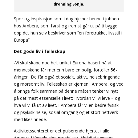
dronning Sonja.
Spor og inspirasjon som i dag hjelper henne i jobben
hos Ambera, som først og fremst går ut på å bygge
opp det hun selv beskriver som ”en foretrukket livsstil i
Europa”.
Det gode liv i felleskap
-Vi skal skape noe helt unikt i Europa basert på at
menneskene får mer enn bare en bolig, forteller 56-
åringen. De får også et sosialt, aktivt, helsebringende
og morsomt liv. Fellesskap er kjernen i Ambera, og ved
å bringe folk sammen på denne måten tenker vi nytt
på det mest essensielle i livet: Hvordan vil vi leve – og
hva vil vi få ut av livet. I Ambera får vi en bedre fysisk
og psykisk helse, sosial omgang og et stort nettverk
med likesinnede.
Aktivitetssenteret er det pulserende hjertet i alle
Ambera Lifestyle sine prosjekter. Aktivitetsvertene