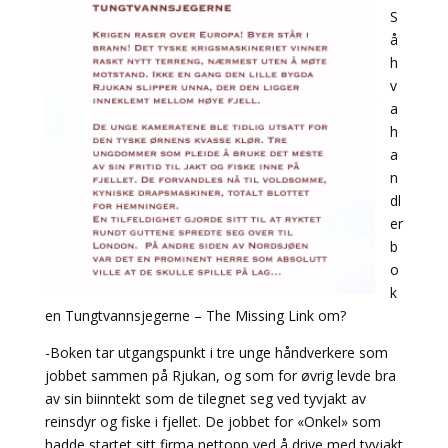
S
å
h
v
a
h
a
n
dl
er
b
o
k
en Tungtvannsjegerne – The Missing Link om?
-Boken tar utgangspunkt i tre unge håndverkere som
jobbet sammen på Rjukan, og som for øvrig levde bra
av sin biinntekt som de tilegnet seg ved tyvjakt av
reinsdyr og fiske i fjellet. De jobbet for «Onkel» som
hadde startet sitt firma nettopp ved å drive med tyvjakt