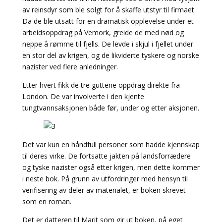
av reinsdyr som ble solgt for å skaffe utstyr til firmaet.
Da de ble utsatt for en dramatisk opplevelse under et
arbeidsoppdrag på Vemork, greide de med nød og
neppe å rømme til fjells. De levde i skjul i fjellet under
en stor del av krigen, og de likviderte tyskere og norske
nazister ved flere anledninger.
Etter hvert fikk de tre guttene oppdrag direkte fra
London. De var involverte i den kjente
tungtvannsaksjonen både før, under og etter aksjonen.
-
Det var kun en håndfull personer som hadde kjennskap
til deres virke. De fortsatte jakten på landsforrædere
og tyske nazister også etter krigen, men dette kommer
i neste bok. På grunn av utfordringer med hensyn til
verifisering av deler av materialet, er boken skrevet
som en roman.
Det er datteren til Marit som gir ut boken, på eget