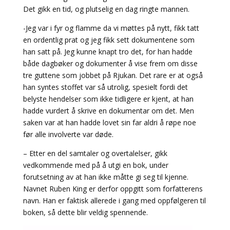
Det gikk en tid, og plutselig en dag ringte mannen.
-Jeg var i fyr og flamme da vi møttes på nytt, fikk tatt
en ordentlig prat og jeg fikk sett dokumentene som
han satt på. Jeg kunne knapt tro det, for han hadde
både dagbøker og dokumenter å vise frem om disse
tre guttene som jobbet på Rjukan. Det rare er at også
han syntes stoffet var så utrolig, spesielt fordi det
belyste hendelser som ikke tidligere er kjent, at han
hadde vurdert å skrive en dokumentar om det. Men
saken var at han hadde lovet sin far aldri å røpe noe
før alle involverte var døde.
– Etter en del samtaler og overtalelser, gikk
vedkommende med på å utgi en bok, under
forutsetning av at han ikke måtte gi seg til kjenne.
Navnet Ruben King er derfor oppgitt som forfatterens
navn. Han er faktisk allerede i gang med oppfølgeren til
boken, så dette blir veldig spennende.