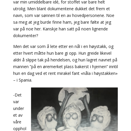
var min umiddelbare idé, for stoffet var bare helt
utrolig. Men blant dokumentene dukket det frem et
navn, som var sønnen til en av hovedpersonene. Noe
sa meg at jeg burde finne ham, jeg bare følte at jeg
var på noe her. Kanskje han satt på noen lignende
dokumenter?
Men det var som å lete etter en nål i en høystakk, og
etter hvert måtte hun bare gi opp. Hun greide likevel
aldri å slippe tak på hendelsen, og hun lagret navnet på
mannen ”på en øremerket plass bakerst i hjernen” inntil
hun en dag ved et rent mirakel fant «nåla i høystakken»
– i Spania.
-Det
var
under
et av
våre
opphol