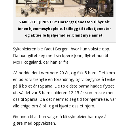
VARIERTE TJENESTER:
Omsorgstjenesten tilbyr alt
innen hjemmesykepleie. I tillegg til tolketjenester
og aktuelle hjelpemidler, blant mye annet.
Sykepleieren ble født i Bergen, hvor hun vokste opp.
Da hun giftet seg med sin kjære John, flyttet hun til
Moi i Rogaland, der han er fra.
-Vi bodde der i nærmere 20 år, og fikk 5 barn. Det kom
en tid at vi trengte en forandring, og vi begynte å tenke
på å bo et år i Spania. De to eldste barna hadde flyttet
ut, så det var 3 barn i alderen 12-15 år som reiste med
oss til Spania. Da det nærmet seg tid for hjemreise, var
alle enige om å bli, og vi kjøpte oss et hjem.
Grunnen til at hun valgte å bli sykepleier har mye å
gjøre med oppveksten.