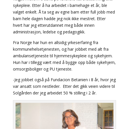
sykepleie. Etter å ha arbeidet i barnehage et år, ble
valget enkelt. Å ta seg av egne barn etter full jobb med
barn hele dagen hadde jeg nok ikke mestret. Etter
hvert har jeg etterutdannet meg både innen
administrasjon, ledelse og pedagogikk.
Fra Norge har hun en allsidig yrkeserfaring fra
kommunehelsetjenesten, og har jobbet med alt fra
ambulansetjeneste til hjemmesykepleie og sykehjem.
Hun har i tillegg vært med å bygge opp både sykehjem,
omsorgsboliger og PU tjeneste.
-Jeg jobbet også på Fundacion Betanien i 8 år, hvor jeg
var ansatt som nestleder. Etter det gikk veien videre til
Solgården der jeg arbeidet 50 % stilling i 2 år.