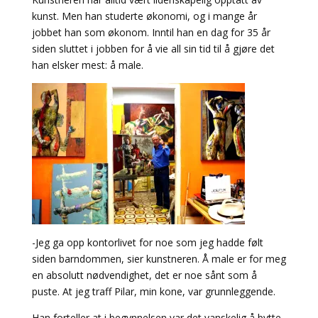
kunst. Men han studerte økonomi, og i mange år
jobbet han som økonom. Inntil han en dag for 35 år
siden sluttet i jobben for å vie all sin tid til å gjøre det
han elsker mest: å male.
-Jeg ga opp kontorlivet for noe som jeg hadde følt
siden barndommen, sier kunstneren. Å male er for meg
en absolutt nødvendighet, det er noe sånt som å
puste. At jeg traff Pilar, min kone, var grunnleggende.
Han forteller at i begynnelsen var det vanskelig å bytte