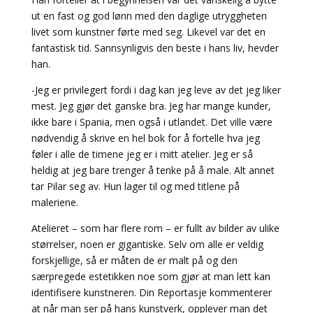
ut en fast og god lønn med den daglige utryggheten
livet som kunstner førte med seg. Likevel var det en
fantastisk tid. Sannsynligvis den beste i hans liv, hevder
han.
-Jeg er privilegert fordi i dag kan jeg leve av det jeg liker
mest. Jeg gjør det ganske bra. Jeg har mange kunder,
ikke bare i Spania, men også i utlandet. Det ville være
nødvendig å skrive en hel bok for å fortelle hva jeg
føler i alle de timene jeg er i mitt atelier. Jeg er så
heldig at jeg bare trenger å tenke på å male. Alt annet
tar Pilar seg av. Hun lager til og med titlene på
maleriene.
Atelieret – som har flere rom – er fullt av bilder av ulike
størrelser, noen er gigantiske. Selv om alle er veldig
forskjellige, så er måten de er malt på og den
særpregede estetikken noe som gjør at man lett kan
identifisere kunstneren. Din Reportasje kommenterer
at når man ser på hans kunstverk, opplever man det