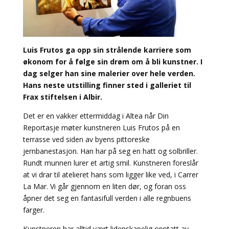
Luis Frutos ga opp sin strålende karriere som
økonom for å følge sin drøm om å bli kunstner. I
dag selger han sine malerier over hele verden.
Hans neste utstilling finner sted i galleriet til
Frax stiftelsen i Albir.
Det er en vakker ettermiddag i Altea når Din
Reportasje møter kunstneren Luis Frutos på en
terrasse ved siden av byens pittoreske
jernbanestasjon. Han har på seg en hatt og solbriller.
Rundt munnen lurer et artig smil. Kunstneren foreslår
at vi drar til atelieret hans som ligger like ved, i Carrer
La Mar. Vi går gjennom en liten dør, og foran oss
åpner det seg en fantasifull verden i alle regnbuens
farger.
Kunstneren har alltid vært lidenskapelig opptatt av