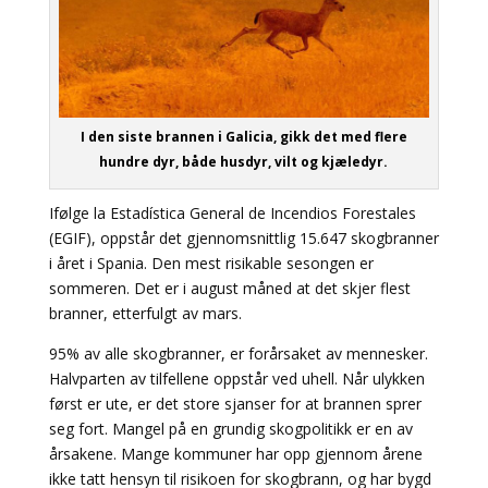
I den siste brannen i Galicia, gikk det med flere
hundre dyr, både husdyr, vilt og kjæledyr.
Ifølge la Estadística General de Incendios Forestales
(EGIF), oppstår det gjennomsnittlig 15.647 skogbranner
i året i Spania. Den mest risikable sesongen er
sommeren. Det er i august måned at det skjer flest
branner, etterfulgt av mars.
95% av alle skogbranner, er forårsaket av mennesker.
Halvparten av tilfellene oppstår ved uhell. Når ulykken
først er ute, er det store sjanser for at brannen sprer
seg fort. Mangel på en grundig skogpolitikk er en av
årsakene. Mange kommuner har opp gjennom årene
ikke tatt hensyn til risikoen for skogbrann, og har bygd